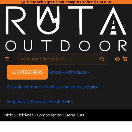
Despacho gratis por compras sobre $100.000
CATEGORÍAS
Marcas
Actividades
Calzado Hombre
Mochilas
Anteojos y Optica
Seguridad y Rescate
Black WEEK
Inicio
Bicicletas
Componentes
Horquillas