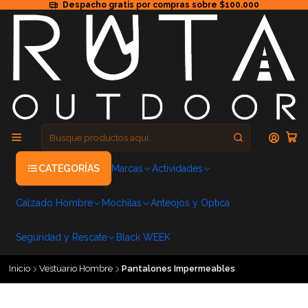
Despacho gratis por compras sobre $100.000
CATEGORÍAS
Marcas
Actividades
Calzado Hombre
Mochilas
Anteojos y Optica
Seguridad y Rescate
Black WEEK
Inicio
Vestuario Hombre
Pantalones Impermeables