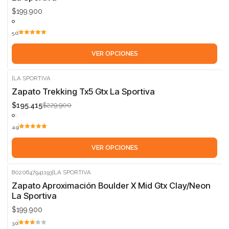
$199.900
5.0
VER OPCIONES
|
LA SPORTIVA
-15%
Zapato Trekking Tx5 Gtx La Sportiva
$195.415
$229.900
4.9
VER OPCIONES
8020647941193
|
LA SPORTIVA
Zapato Aproximación Boulder X Mid Gtx Clay/Neon
La Sportiva
$199.900
3.0