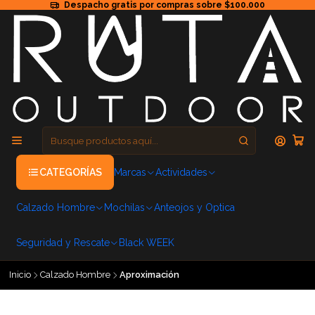
Despacho gratis por compras sobre $100.000
CATEGORÍAS
Marcas
Actividades
Calzado Hombre
Mochilas
Anteojos y Optica
Seguridad y Rescate
Black WEEK
Inicio
Calzado Hombre
Aproximación