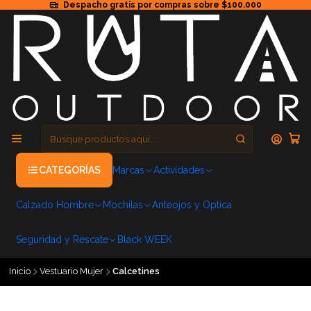
Despacho gratis por compras sobre $100.000
CATEGORÍAS
Marcas
Actividades
Calzado Hombre
Mochilas
Anteojos y Optica
Seguridad y Rescate
Black WEEK
Inicio
Vestuario Mujer
Calcetines