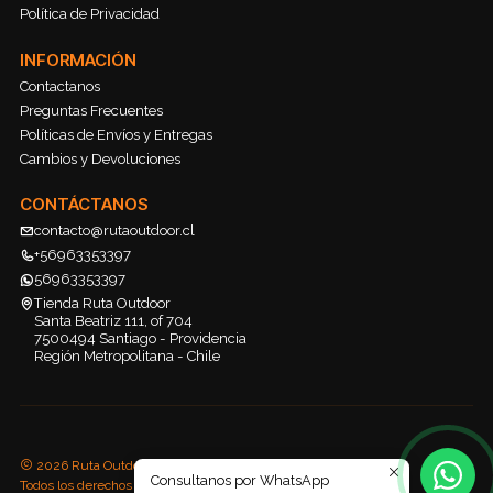
Política de Privacidad
INFORMACIÓN
Contactanos
Preguntas Frecuentes
Políticas de Envíos y Entregas
Cambios y Devoluciones
CONTÁCTANOS
contacto@rutaoutdoor.cl
+56963353397
56963353397
Tienda Ruta Outdoor
Santa Beatriz 111, of 704
7500494 Santiago - Providencia
Región Metropolitana - Chile
2026 Ruta Outdoor.
Consultanos por WhatsApp
Todos los derechos reservados.
Desarrollado por Jumpseller
.