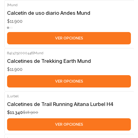
|
Mund
Calcetín de uso diario Andes Mund
$11.900
VER OPCIONES
8424752000446
|
Mund
Calcetines de Trekking Earth Mund
$11.900
VER OPCIONES
|
Lurbel
-40%
Calcetines de Trail Running Aitana Lurbel H4
$11.340
$18.900
VER OPCIONES