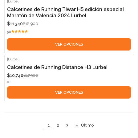
|
Lurbel
-40%
Calcetines de Running Tiwar H5 edición especial
Maratón de Valencia 2024 Lurbel
$11.340
$18.900
5.0
VER OPCIONES
|
Lurbel
-40%
Calcetines de Running Distance H3 Lurbel
$10.740
$17.900
VER OPCIONES
1
2
3
»
Último