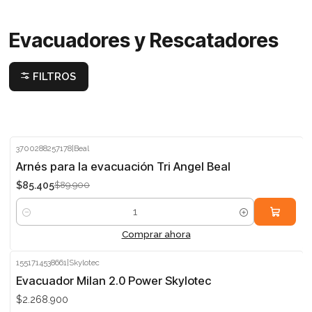
Evacuadores y Rescatadores
FILTROS
3700288257178
|
Beal
-5%
Arnés para la evacuación Tri Angel Beal
$85.405
$89.900
Cantidad
Comprar ahora
1551714538661
|
Skylotec
Agotado
Evacuador Milan 2.0 Power Skylotec
$2.268.900