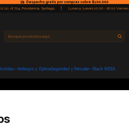
Despacho gratis por compras sobre $100.000
|
iz 111, of 704, Providencia, Santiago,
Lunes a Jueves 10:00 - 18:00 Viernes
Providencia
Domingo: Cerra
ochilas
Anteojos y Optica
Seguridad y Rescate
Black WEEK
os