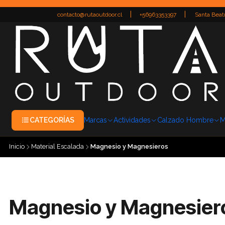
|
|
contacto@rutaoutdoor.cl
+56963353397
Santa Beatr
CATEGORÍAS
Marcas
Actividades
Calzado Hombre
M
Inicio
Material Escalada
Magnesio y Magnesieros
Magnesio y Magnesier