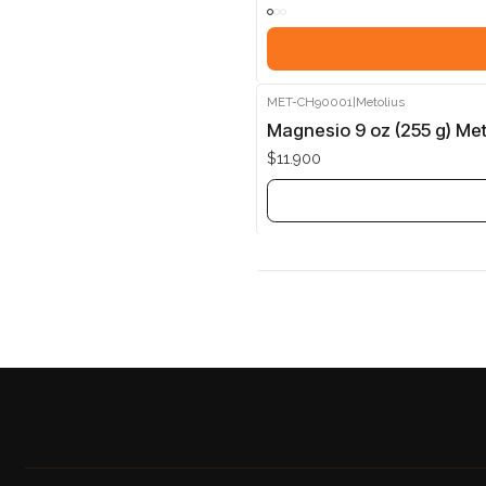
MET-CH90001
|
Metolius
Agotado
Magnesio 9 oz (255 g) Met
$11.900