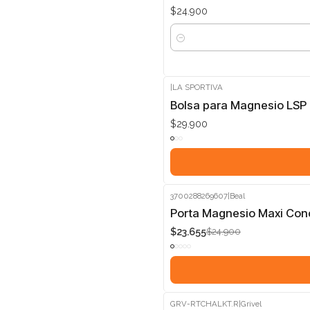
$24.900
Cantidad
|
LA SPORTIVA
Bolsa para Magnesio LSP 
$29.900
3700288269607
|
Beal
-5%
Porta Magnesio Maxi Con
$23.655
$24.900
GRV-RTCHALKT.R
|
Grivel