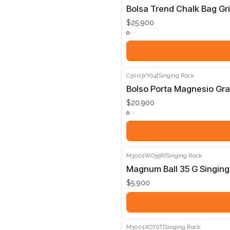
Bolsa Trend Chalk Bag Gri
$25.900
C3003YY04
|
Singing Rock
Bolso Porta Magnesio Gra
$20.900
M3001WO35R
|
Singing Rock
Magnum Ball 35 G Singing
$5.900
M3001XO70T
|
Singing Rock