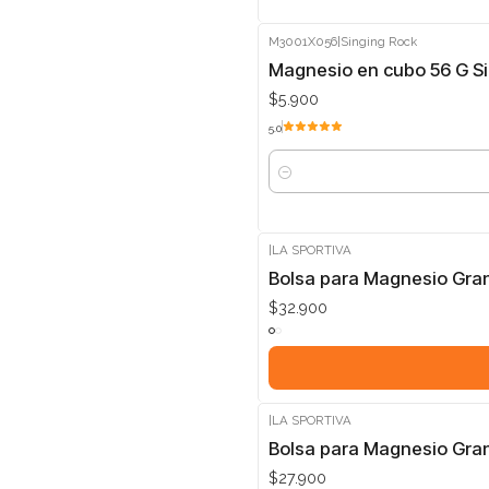
M3001X056
|
Singing Rock
Magnesio en cubo 56 G S
$5.900
5.0
Cantidad
|
LA SPORTIVA
Bolsa para Magnesio Grani
$32.900
|
LA SPORTIVA
Bolsa para Magnesio Gran
$27.900