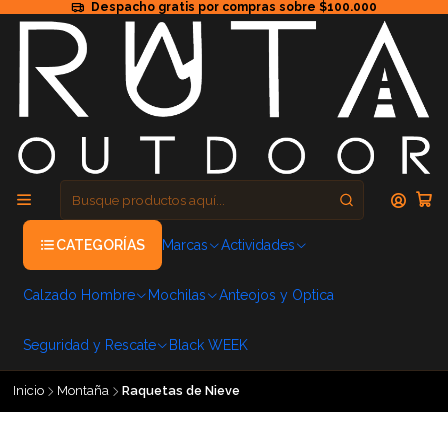
Despacho gratis por compras sobre $100.000
CATEGORÍAS
Marcas
Actividades
Calzado Hombre
Mochilas
Anteojos y Optica
Seguridad y Rescate
Black WEEK
Inicio
Montaña
Raquetas de Nieve