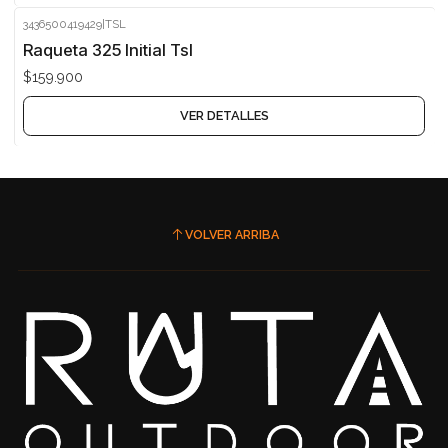
3436500419429
|
TSL
Agotado
Raqueta 325 Initial Tsl
$159.900
VER DETALLES
VOLVER ARRIBA