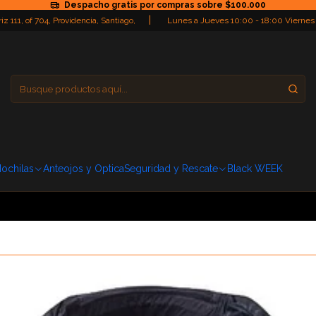
Despacho gratis por compras sobre $100.000
|
iz 111, of 704, Providencia, Santiago,
Lunes a Jueves 10:00 - 18:00 Viernes
Providencia
Domingo: Cerra
ochilas
Anteojos y Optica
Seguridad y Rescate
Black WEEK