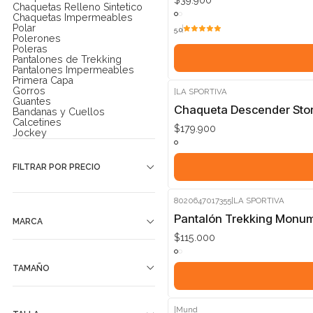
Chaquetas Relleno Sintetico
Chaquetas Impermeables
Polar
5.0
Polerones
Poleras
Pantalones de Trekking
Pantalones Impermeables
Primera Capa
Gorros
|
LA SPORTIVA
Guantes
Chaqueta Descender Stor
Bandanas y Cuellos
Calcetines
$179.900
Jockey
FILTRAR POR PRECIO
8020647017355
|
LA SPORTIVA
Pantalón Trekking Monum
MARCA
$115.000
TAMAÑO
|
Mund