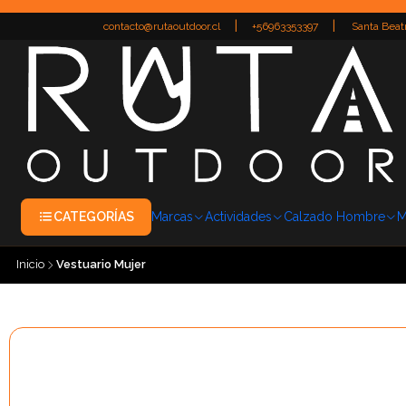
|
|
contacto@rutaoutdoor.cl
+56963353397
Santa Beatr
CATEGORÍAS
Marcas
Actividades
Calzado Hombre
M
Inicio
Vestuario Mujer