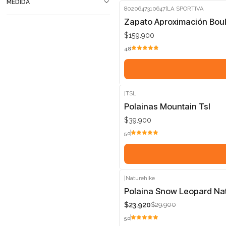
MEDIDA
8020647310647
|
LA SPORTIVA
Zapato Aproximación Boul
$159.900
4.8
|
TSL
Polainas Mountain Tsl
$39.900
5.0
|
Naturehike
-20%
Polaina Snow Leopard Na
$23.920
$29.900
5.0