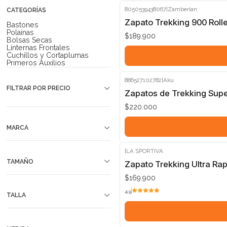
8050539438067
|
Zamberlan
CATEGORÍAS
Zapato Trekking 900 Roll
Bastones
Polainas
$189.900
Bolsas Secas
Linternas Frontales
Cuchillos y Cortaplumas
Primeros Auxilios
886527102782
|
Aku
FILTRAR POR PRECIO
Zapatos de Trekking Supe
$220.000
MARCA
|
LA SPORTIVA
TAMAÑO
Zapato Trekking Ultra Rapt
$169.900
4.9
TALLA