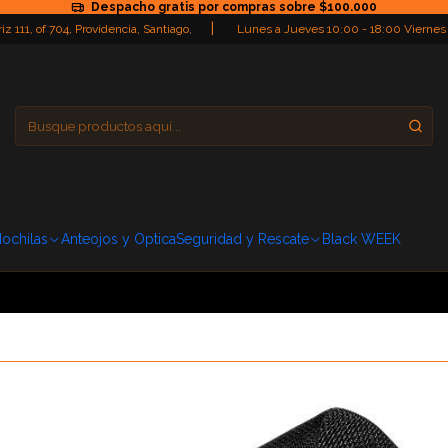
Despacho gratis por compras sobre $100.000
|
iz 111, of 704, Providencia, Santiago,
Lunes a Jueves 10:00 - 18:00 Viernes
Providencia
Domingo: Cerra
ochilas
Anteojos y Optica
Seguridad y Rescate
Black WEEK