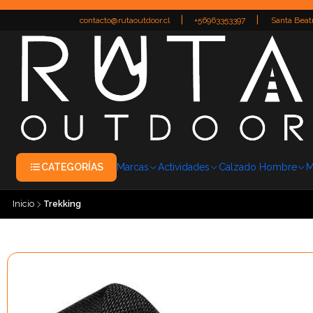
|
|
contacto@rutaoutdoor.cl
+56963353397
Santa Beatr
CATEGORÍAS
Marcas
Actividades
Calzado Hombre
M
Inicio
Trekking