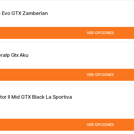
e Evo GTX Zamberlan
VER OPCIONES
ralp Gtx Aku
VER OPCIONES
or II Mid GTX Black La Sportiva
VER OPCIONES