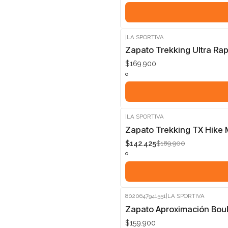
|
LA SPORTIVA
Zapato Trekking Ultra Rap
$169.900
|
LA SPORTIVA
-25%
Zapato Trekking TX Hike 
$142.425
$189.900
8020647941551
|
LA SPORTIVA
Zapato Aproximación Bou
$159.900