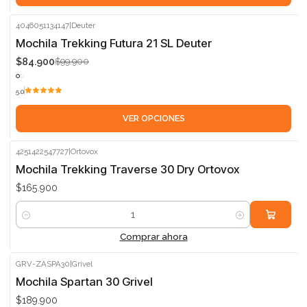
4046051134147
|
Deuter
-15%
Mochila Trekking Futura 21 SL Deuter
$84.900
$99.900
5.0
VER OPCIONES
4251422547727
|
Ortovox
Mochila Trekking Traverse 30 Dry Ortovox
$165.900
Cantidad
Comprar ahora
GRV-ZASPA30
|
Grivel
Mochila Spartan 30 Grivel
$189.900