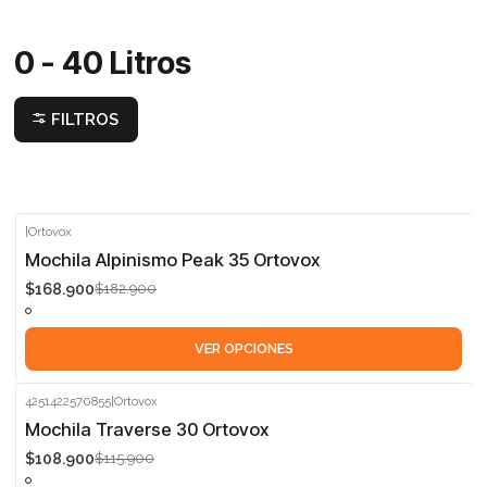
0 - 40 Litros
FILTROS
|
Ortovox
-8%
Mochila Alpinismo Peak 35 Ortovox
$168.900
$182.900
VER OPCIONES
4251422570855
|
Ortovox
-6%
Mochila Traverse 30 Ortovox
$108.900
$115.900