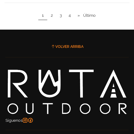
1
2
3
4
»
Último
VOLVER ARRIBA
Síguenos