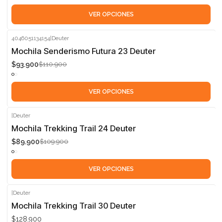
VER OPCIONES
4046051134154
|
Deuter
-15%
Mochila Senderismo Futura 23 Deuter
$93.900
$110.900
VER OPCIONES
|
Deuter
-18%
Mochila Trekking Trail 24 Deuter
$89.900
$109.900
VER OPCIONES
|
Deuter
Mochila Trekking Trail 30 Deuter
$128.900