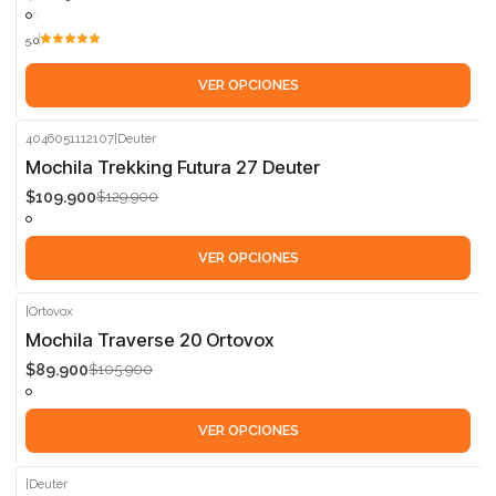
5.0
VER OPCIONES
4046051112107
|
Deuter
-15%
Mochila Trekking Futura 27 Deuter
$109.900
$129.900
VER OPCIONES
|
Ortovox
-15%
Mochila Traverse 20 Ortovox
$89.900
$105.900
VER OPCIONES
|
Deuter