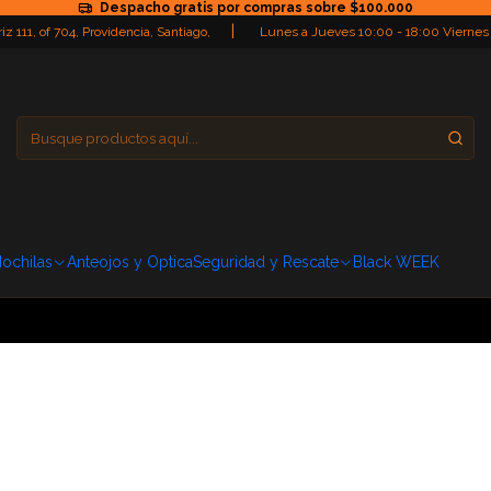
Despacho gratis por compras sobre $100.000
|
iz 111, of 704, Providencia, Santiago,
Lunes a Jueves 10:00 - 18:00 Viernes
Providencia
Domingo: Cerra
ochilas
Anteojos y Optica
Seguridad y Rescate
Black WEEK