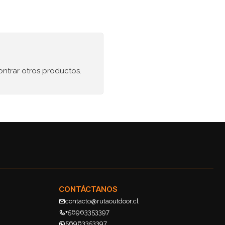
ontrar otros productos.
CONTÁCTANOS
contacto@rutaoutdoor.cl
+56963353397
56963353397