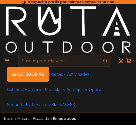
Despacho gratis por compras sobre $100.000
CATEGORÍAS
Marcas
Actividades
Calzado Hombre
Mochilas
Anteojos y Optica
Seguridad y Rescate
Black WEEK
Inicio
Material Escalada
Empotrados