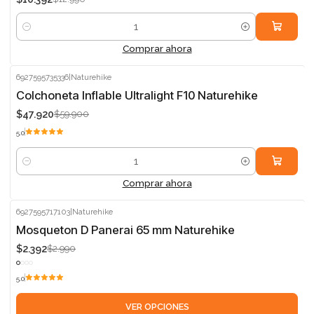
Cantidad
Comprar ahora
6927595735336
|
Naturehike
-20%
Colchoneta Inflable Ultralight F10 Naturehike
$47.920
$59.900
5.0
Cantidad
Comprar ahora
6927595717103
|
Naturehike
-20%
Mosqueton D Panerai 65 mm Naturehike
$2.392
$2.990
5.0
VER OPCIONES