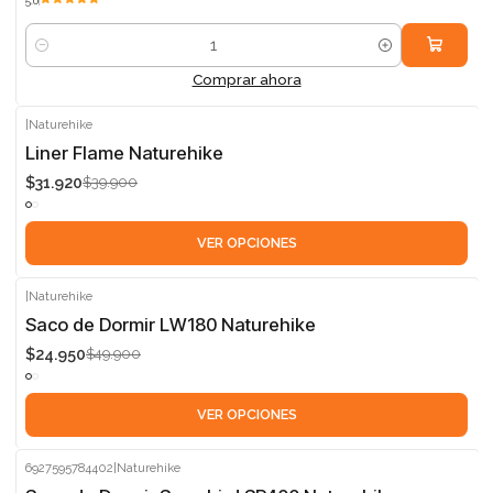
5.0
Cantidad
Comprar ahora
|
Naturehike
-20%
Liner Flame Naturehike
$31.920
$39.900
VER OPCIONES
|
Naturehike
-50%
Saco de Dormir LW180 Naturehike
$24.950
$49.900
VER OPCIONES
6927595784402
|
Naturehike