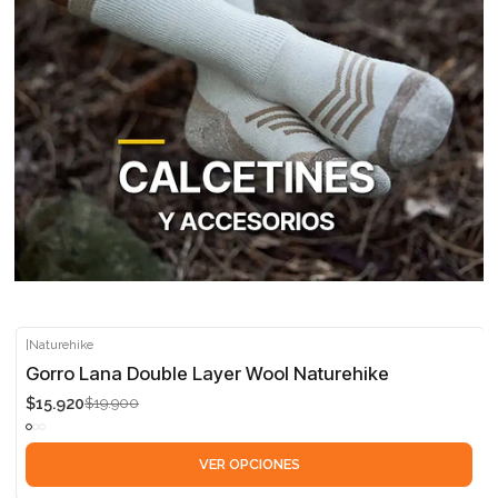
|
Naturehike
-20%
Gorro Lana Double Layer Wool Naturehike
$15.920
$19.900
VER OPCIONES