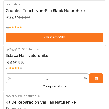
|
Naturehike
-20%
Guantes Touch Non-Slip Black Naturehike
$15.920
$19.900
5.0
VER OPCIONES
6927595717806
|
Naturehike
-20%
Estaca Nail Naturehike
$7.992
$9.990
4.0
Cantidad
Comprar ahora
6927595701645
|
Naturehike
-20%
Kit De Reparacion Varillas Naturehike
$10.392
$12.990