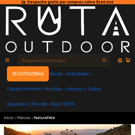
Despacho gratis por compras sobre $100.000
CATEGORÍAS
Marcas
Actividades
Calzado Hombre
Mochilas
Anteojos y Optica
Seguridad y Rescate
Black WEEK
Inicio
Marcas
Naturehike