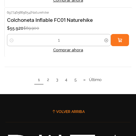
6977465869654
|
Naturehike
-20%
Colchoneta Inflable FC01 Naturehike
$55.920
$69.900
Cantidad
Comprar ahora
1
2
3
4
5
»
Último
VOLVER ARRIBA