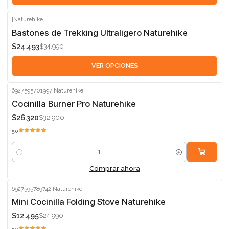
|
Naturehike
-30%
Bastones de Trekking Ultraligero Naturehike
$24.493
$34.990
VER OPCIONES
6927595701997
|
Naturehike
-20%
Cocinilla Burner Pro Naturehike
$26.320
$32.900
5.0
Cantidad
Comprar ahora
6927595789742
|
Naturehike
-50%
Mini Cocinilla Folding Stove Naturehike
$12.495
$24.990