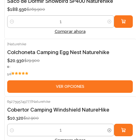
-30%
Saco de Dormir Snowbird SP400 Naturehike
$188.930
$269.900
Cantidad
Comprar ahora
|
Naturehike
-30%
Colchoneta Camping Egg Nest Naturehike
$20.930
$29.900
5.0
VER OPCIONES
6927595749777
|
Naturehike
-20%
Cobertor Camping Windshield NatureHike
$10.320
$12.900
Cantidad
Comprar ahora