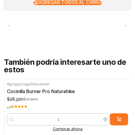
AGREGAR TODOS AL CARRO
También podría interesarte uno de
estos
6927595701997
|
Naturehike
-20%
Cocinilla Burner Pro Naturehike
$26.320
$32.900
5.0
Cantidad
Comprar ahora