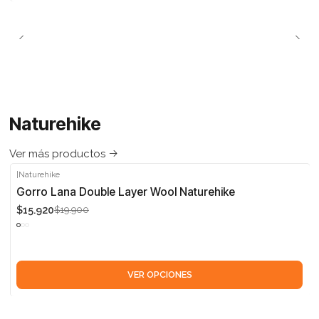
Naturehike
Ver más productos
|
Naturehike
-20%
Gorro Lana Double Layer Wool Naturehike
$15.920
$19.900
VER OPCIONES