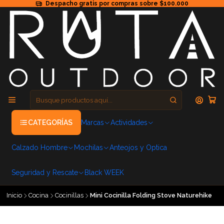
Despacho gratis por compras sobre $100.000
CATEGORÍAS
Marcas
Actividades
Calzado Hombre
Mochilas
Anteojos y Optica
Seguridad y Rescate
Black WEEK
Inicio
Cocina
Cocinillas
Mini Cocinilla Folding Stove Naturehike