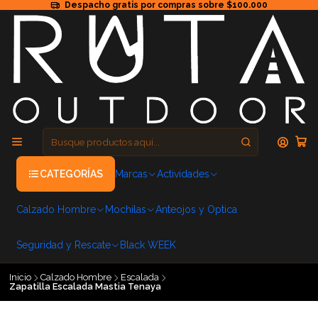
Despacho gratis por compras sobre $100.000
CATEGORÍAS
Marcas
Actividades
Calzado Hombre
Mochilas
Anteojos y Optica
Seguridad y Rescate
Black WEEK
Inicio
Calzado Hombre
Escalada
Zapatilla Escalada Mastia Tenaya