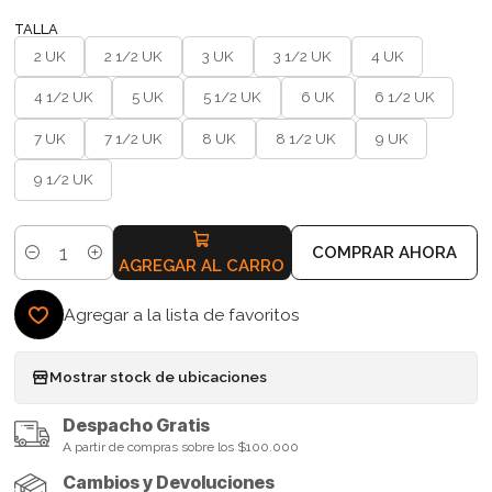
TALLA
2 UK
2 1/2 UK
3 UK
3 1/2 UK
4 UK
4 1/2 UK
5 UK
5 1/2 UK
6 UK
6 1/2 UK
7 UK
7 1/2 UK
8 UK
8 1/2 UK
9 UK
9 1/2 UK
COMPRAR AHORA
Cantidad
AGREGAR AL CARRO
Agregar a la lista de favoritos
Mostrar stock de ubicaciones
Despacho Gratis
A partir de compras sobre los $100.000
Cambios y Devoluciones