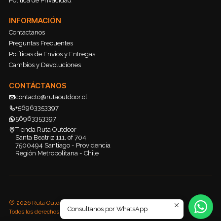
Política de Privacidad
INFORMACIÓN
Contactanos
Preguntas Frecuentes
Políticas de Envíos y Entregas
Cambios y Devoluciones
CONTÁCTANOS
contacto@rutaoutdoor.cl
+56963353397
56963353397
Tienda Ruta Outdoor
Santa Beatriz 111, of 704
7500494 Santiago - Providencia
Región Metropolitana - Chile
2026 Ruta Outdoor.
Consultanos por WhatsApp
Todos los derechos reservados.
Desarrollado por Jumpseller
.