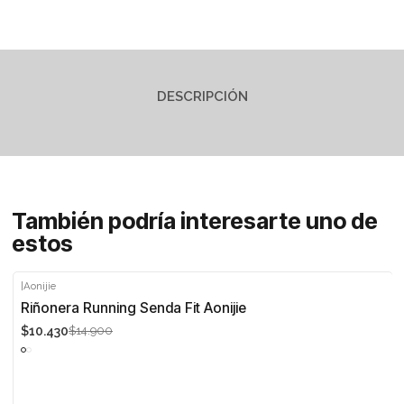
DESCRIPCIÓN
También podría interesarte uno de
estos
|
Aonijie
-30%
Riñonera Running Senda Fit Aonijie
$10.430
$14.900