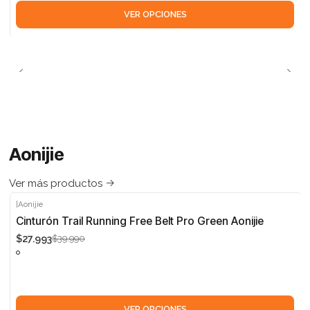
VER OPCIONES
Aonijie
Ver más productos
|
Aonijie
-30%
Cinturón Trail Running Free Belt Pro Green Aonijie
$27.993
$39.990
VER OPCIONES