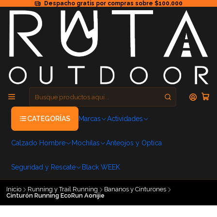
Despacho gratis por compras sobre $100.000
CATEGORÍAS
Marcas
Actividades
Calzado Hombre
Mochilas
Anteojos y Optica
Seguridad y Rescate
Black WEEK
Inicio
Running y Trail Running
Bananos y Cinturones
Cinturón Running EcoRun Aonijie