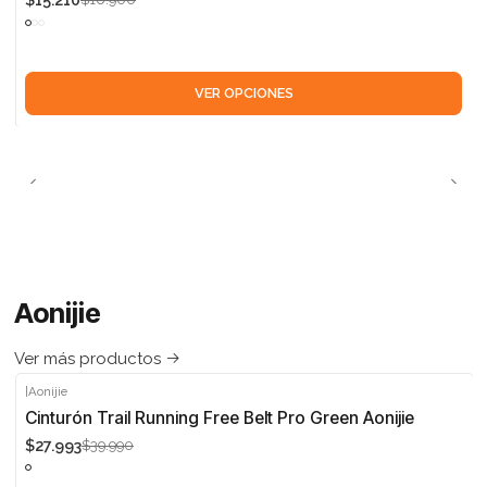
$15.210
VER OPCIONES
Aonijie
Ver más productos
|
Aonijie
-30%
Cinturón Trail Running Free Belt Pro Green Aonijie
$27.993
$39.990