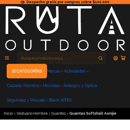
Despacho gratis por compras sobre $100.000
CATEGORÍAS
Marcas
Actividades
Calzado Hombre
Mochilas
Anteojos y Optica
Seguridad y Rescate
Black WEEK
Inicio
Vestuario Hombre
Guantes
Guantes Softshell Aonijie