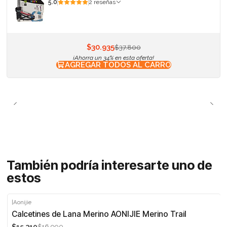
5.0
2 reseñas
$30.935
$37.800
¡Ahorra un 34% en esta oferta!
AGREGAR TODOS AL CARRO
También podría interesarte uno de
estos
|
Aonijie
-10%
Calcetines de Lana Merino AONIJIE Merino Trail
$16.900