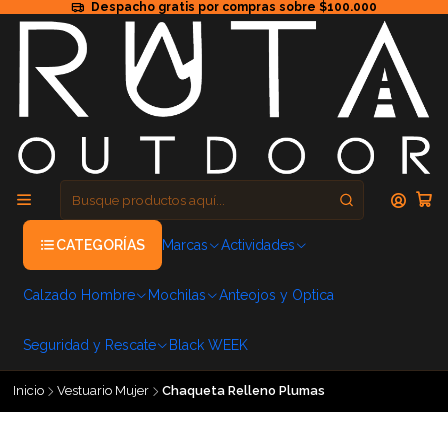
Despacho gratis por compras sobre $100.000
CATEGORÍAS
Marcas
Actividades
Calzado Hombre
Mochilas
Anteojos y Optica
Seguridad y Rescate
Black WEEK
Inicio
Vestuario Mujer
Chaqueta Relleno Plumas