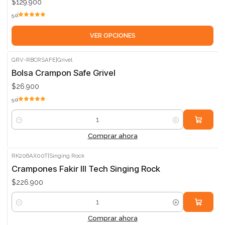
$129.900
5.0
VER OPCIONES
GRV-RBCRSAFE
|
Grivel
Bolsa Crampon Safe Grivel
$26.900
5.0
Cantidad
Comprar ahora
RK206AX00T
|
Singing Rock
Crampones Fakir III Tech Singing Rock
$226.900
Cantidad
Comprar ahora