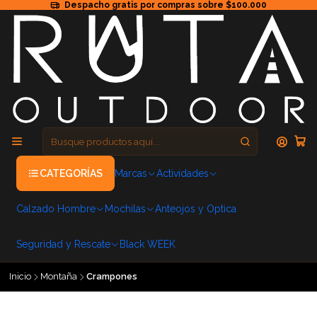
Despacho gratis por compras sobre $100.000
CATEGORÍAS
Marcas
Actividades
Calzado Hombre
Mochilas
Anteojos y Optica
Seguridad y Rescate
Black WEEK
Inicio
Montaña
Crampones