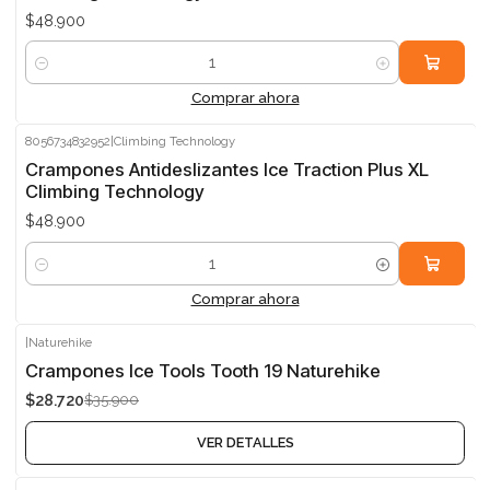
$48.900
Cantidad
Comprar ahora
8056734832952
|
Climbing Technology
Crampones Antideslizantes Ice Traction Plus XL
Climbing Technology
$48.900
Cantidad
Comprar ahora
|
Naturehike
-20%
Crampones Ice Tools Tooth 19 Naturehike
$28.720
$35.900
Agotado
VER DETALLES