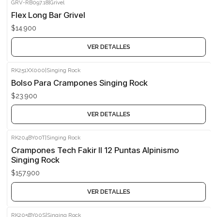
GRV-RB097.18
|
Grivel
Agotado
Flex Long Bar Grivel
$14.900
VER DETALLES
RK251XX000
|
Singing Rock
Agotado
Bolso Para Crampones Singing Rock
$23.900
VER DETALLES
RK204BY00T
|
Singing Rock
Agotado
Crampones Tech Fakir II 12 Puntas Alpinismo
Singing Rock
$157.900
VER DETALLES
RK205BY00S
|
Singing Rock