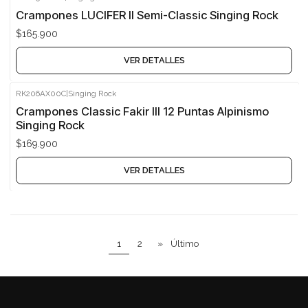
Agotado
Crampones LUCIFER II Semi-Classic Singing Rock
$165.900
VER DETALLES
RK206AX00C
|
Singing Rock
Agotado
Crampones Classic Fakir III 12 Puntas Alpinismo
Singing Rock
$169.900
VER DETALLES
1
2
»
Último