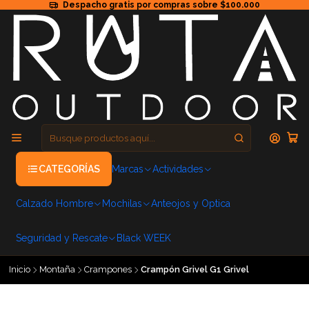
Despacho gratis por compras sobre $100.000
CATEGORÍAS
Marcas
Actividades
Calzado Hombre
Mochilas
Anteojos y Optica
Seguridad y Rescate
Black WEEK
Inicio
Montaña
Crampones
Crampón Grivel G1 Grivel