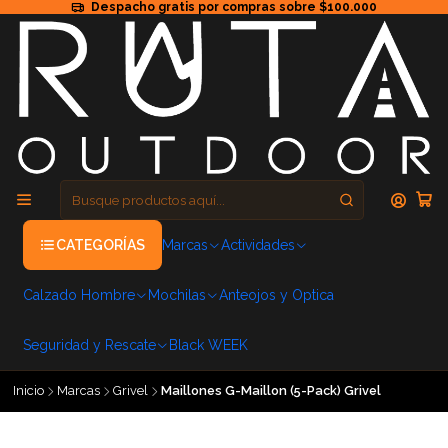
Despacho gratis por compras sobre $100.000
CATEGORÍAS
Marcas
Actividades
Calzado Hombre
Mochilas
Anteojos y Optica
Seguridad y Rescate
Black WEEK
Inicio
Marcas
Grivel
Maillones G-Maillon (5-Pack) Grivel