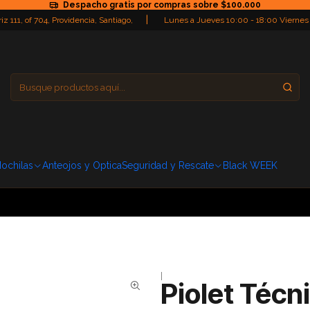
Despacho gratis por compras sobre $100.000
|
iz 111, of 704, Providencia, Santiago,
Lunes a Jueves 10:00 - 18:00 Viernes
Providencia
Domingo: Cerra
ochilas
Anteojos y Optica
Seguridad y Rescate
Black WEEK
|
Piolet Técn