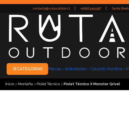
|
|
contacto@rutaoutdoor.cl
+56963353397
Santa Beatr
CATEGORÍAS
Marcas
Actividades
Calzado Hombre
M
Inicio
Montaña
Piolet Técnico
Piolet Técnico X Monster Grivel