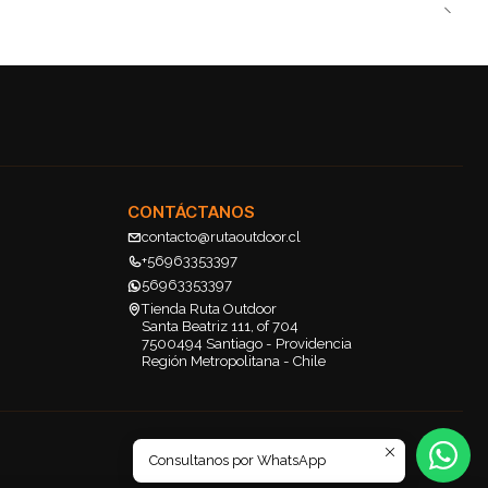
CONTÁCTANOS
contacto@rutaoutdoor.cl
+56963353397
56963353397
Tienda Ruta Outdoor
Santa Beatriz 111, of 704
7500494 Santiago - Providencia
Región Metropolitana - Chile
Consultanos por WhatsApp