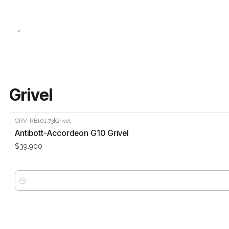
Grivel
GRV-RB101.73
|
Grivel
Antibott-Accordeon G10 Grivel
$39.900
Cantidad