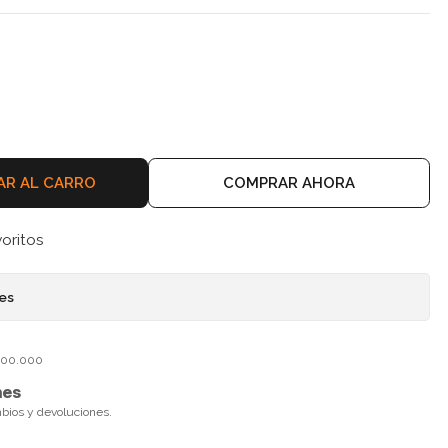
AR AL CARRO
COMPRAR AHORA
voritos
nes
$100.000
nes
mbios y devoluciones.