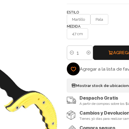
ESTILO
Martillo
Pala
MEDIDA
47 cm
AGREG
Cantidad
Agregar a la lista de fa
Mostrar stock de ubicacio
Despacho Gratis
A partir de compras sobre los 
Cambios y Devolucio
Tienes 30 días para realizar ca
Compra seguro