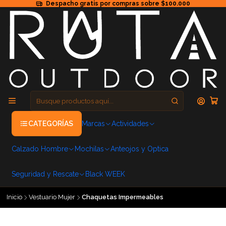
Despacho gratis por compras sobre $100.000
CATEGORÍAS
Marcas
Actividades
Calzado Hombre
Mochilas
Anteojos y Optica
Seguridad y Rescate
Black WEEK
Inicio
Vestuario Mujer
Chaquetas Impermeables