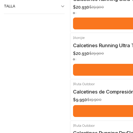
TALLA
$20.930
$29.900
|
Aonijie
-30%
Calcetines Running Ultra 
$20.930
$29.900
|
Ruta Outdoor
-50%
Calcetines de Compresión
$9.950
$19.900
|
Ruta Outdoor
-50%