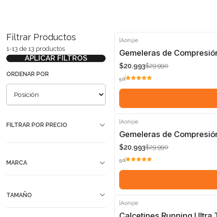
Filtrar Productos
|
Aonijie
1-13 de 13 productos
-30%
Gemeleras de Compresión 
APLICAR FILTROS
$20.993
$29.990
ORDENAR POR
5.0
|
Aonijie
FILTRAR POR PRECIO
-30%
Gemeleras de Compresión 
$20.993
$29.990
5.0
MARCA
TAMAÑO
|
Aonijie
-30%
Calcetines Running Ultra 