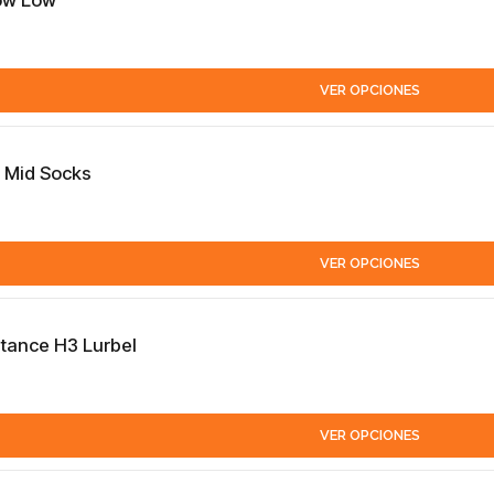
low Low
VER OPCIONES
e Mid Socks
VER OPCIONES
stance H3 Lurbel
VER OPCIONES