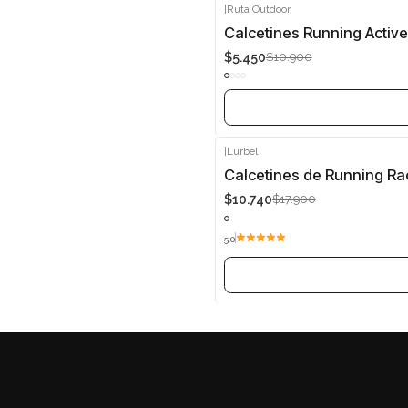
|
Ruta Outdoor
-50%
Calcetines Running Activ
$5.450
$10.900
Agotado
|
Lurbel
-40%
Calcetines de Running Ra
$10.740
$17.900
Agotado
5.0