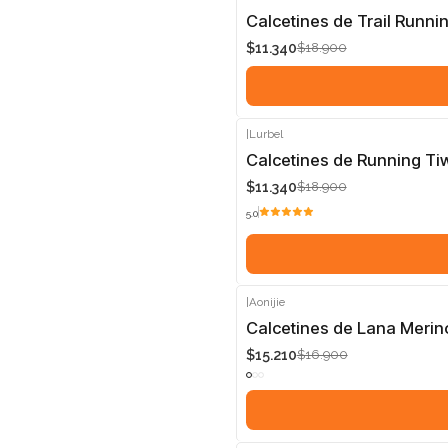
-40%
Calcetines de Trail Runni
$11.340
$18.900
|
Lurbel
-40%
Calcetines de Running Ti
$11.340
$18.900
5.0
|
Aonijie
-10%
Calcetines de Lana Merino
$15.210
$16.900