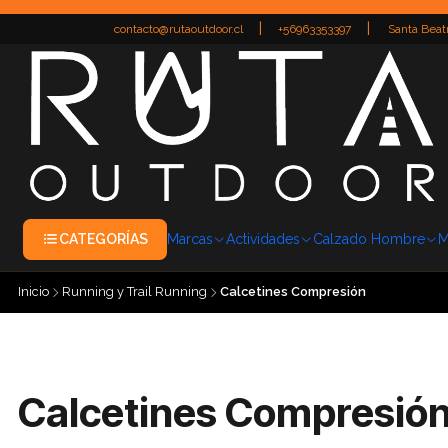
|
|
contacto@rutaoutdoor.cl
+56963353397
Santa Beatr
CATEGORÍAS
Marcas
Actividades
Calzado Hombre
M
Inicio
Running y Trail Running
Calcetines Compresión
Calcetines Compresió