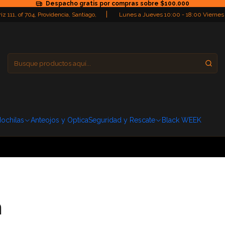
Despacho gratis por compras sobre $100.000
|
iz 111, of 704, Providencia, Santiago,
Lunes a Jueves 10:00 - 18:00 Viernes
Providencia
Domingo: Cerra
ochilas
Anteojos y Optica
Seguridad y Rescate
Black WEEK
n