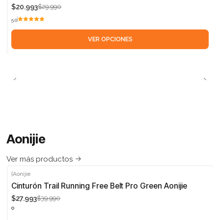
$20.993
$29.990
5.0
VER OPCIONES
Aonijie
Ver más productos
|
Aonijie
-30%
Cinturón Trail Running Free Belt Pro Green Aonijie
$27.993
$39.990