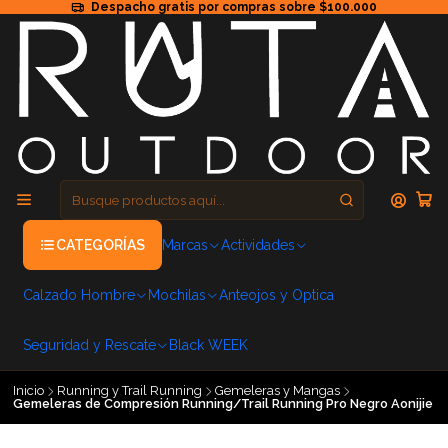
Despacho gratis por compras sobre $100.000
CATEGORÍAS
Marcas
Actividades
Calzado Hombre
Mochilas
Anteojos y Optica
Seguridad y Rescate
Black WEEK
Inicio
Running y Trail Running
Gemeleras y Mangas
Gemeleras de Compresión Running/Trail Running Pro Negro Aonijie