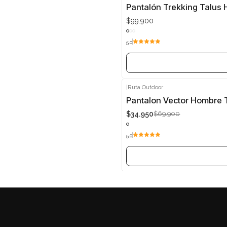
Agotado
Pantalón Trekking Talus 
$99.900
5.0
|
Ruta Outdoor
-50%
Pantalon Vector Hombre 
$34.950
$69.900
Agotado
5.0