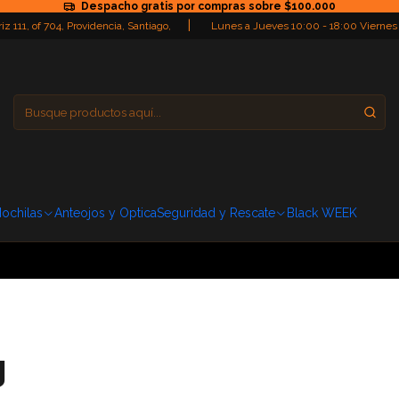
Despacho gratis por compras sobre $100.000
|
iz 111, of 704, Providencia, Santiago,
Lunes a Jueves 10:00 - 18:00 Viernes
Providencia
Domingo: Cerra
ochilas
Anteojos y Optica
Seguridad y Rescate
Black WEEK
g