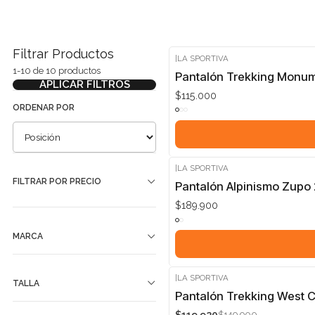
Filtrar Productos
|
LA SPORTIVA
1-10 de 10 productos
Pantalón Trekking Monu
APLICAR FILTROS
$115.000
ORDENAR POR
|
LA SPORTIVA
FILTRAR POR PRECIO
Pantalón Alpinismo Zupo
$189.900
MARCA
|
LA SPORTIVA
TALLA
-20%
Pantalón Trekking West C
$149.900