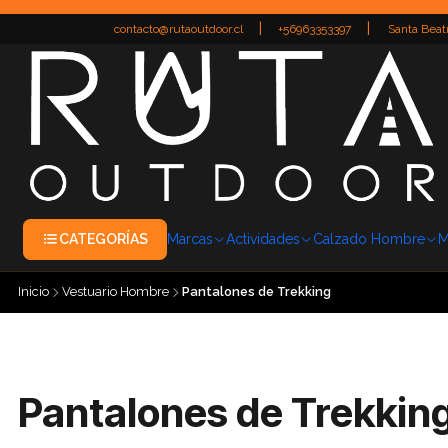
|
|
contacto@rutaoutdoor.cl
+56963353397
Santa Beatr
CATEGORÍAS
Marcas
Actividades
Calzado Hombre
M
Inicio
Vestuario Hombre
Pantalones de Trekking
Pantalones de Trekkin