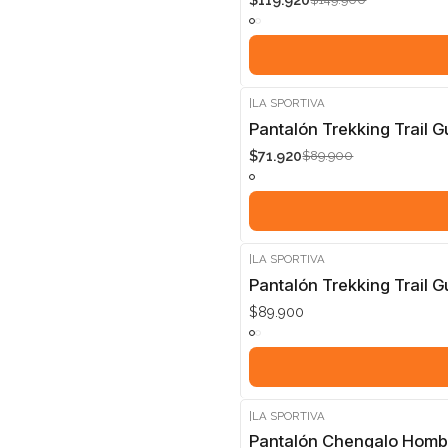
$119.920
|
LA SPORTIVA
-20%
Pantalón Trekking Trail 
$71.920
$89.900
|
LA SPORTIVA
Pantalón Trekking Trail 
$89.900
|
LA SPORTIVA
Pantalón Chengalo Homb