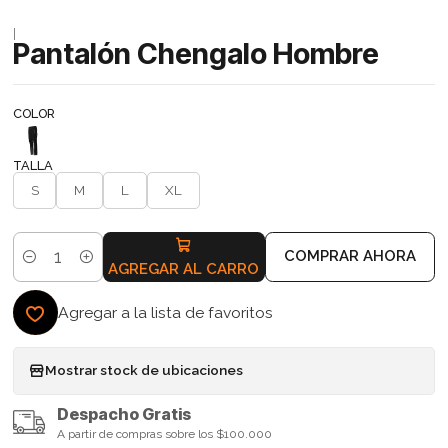
|
Pantalón Chengalo Hombre
COLOR
TALLA
S
M
L
XL
COMPRAR AHORA
Cantidad
AGREGAR AL CARRO
Agregar a la lista de favoritos
Mostrar stock de ubicaciones
Despacho Gratis
A partir de compras sobre los $100.000