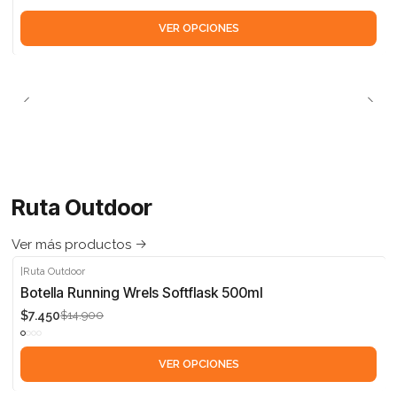
VER OPCIONES
Ruta Outdoor
Ver más productos
|
Ruta Outdoor
-50%
Botella Running Wrels Softflask 500ml
$7.450
$14.900
VER OPCIONES