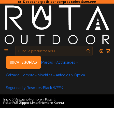
Despacho gratis por compras sobre $100.000
CATEGORÍAS
Marcas
Actividades
Calzado Hombre
Mochilas
Anteojos y Optica
Seguridad y Rescate
Black WEEK
Inicio
Vestuario Hombre
Polar
Polar Full Zipper Limarí Hombre Kannu