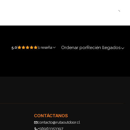
Ordenar por
Recién llegados
5.0
1 reseña
CONTÁCTANOS
contacto@rutaoutdoor.cl
+56963353397