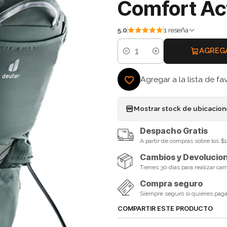
Comfort Act
5.0
1 reseña
AGREG
Cantidad
Agregar a la lista de fa
Mostrar stock de ubicacio
Despacho Gratis
A partir de compras sobre los 
Cambios y Devolucio
Tienes 30 días para realizar ca
Compra seguro
Siempre seguro si quieres pagar 
COMPARTIR ESTE PRODUCTO