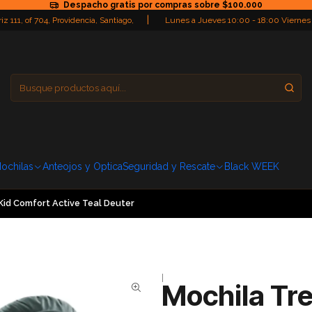
Despacho gratis por compras sobre $100.000
|
iz 111, of 704, Providencia, Santiago,
Lunes a Jueves 10:00 - 18:00 Viernes
Providencia
Domingo: Cerra
ochilas
Anteojos y Optica
Seguridad y Rescate
Black WEEK
Kid Comfort Active Teal Deuter
|
Mochila Tre