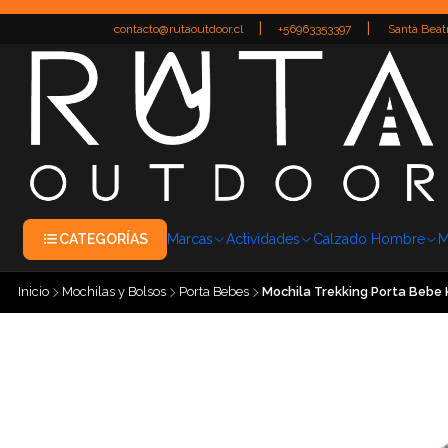
|
|
contacto@rutaoutdoor.cl
+56963353397
Santa Beatr
CATEGORÍAS
Marcas
Actividades
Calzado Hombre
M
Inicio
Mochilas y Bolsos
Porta Bebes
Mochila Trekking Porta Bebe 