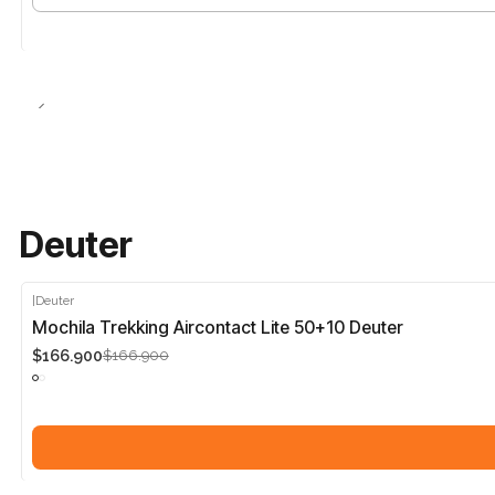
Cantidad
Deuter
|
Deuter
-5%
Mochila Trekking Aircontact Lite 50+10 Deuter
$166.900
$166.900