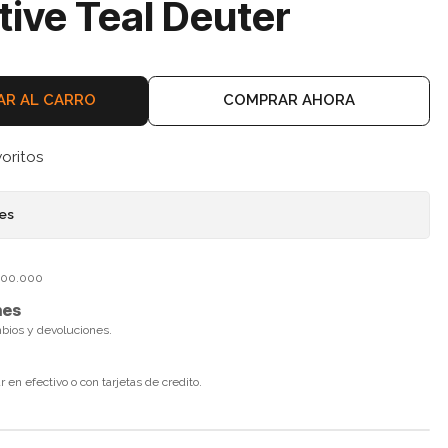
ive Teal Deuter
AR AL CARRO
COMPRAR AHORA
voritos
nes
$100.000
nes
mbios y devoluciones.
en efectivo o con tarjetas de credito.