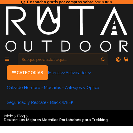
Despacho gratis por compras sobre $100.000
CATEGORÍAS
Marcas
Actividades
Calzado Hombre
Mochilas
Anteojos y Optica
Seguridad y Rescate
Black WEEK
Inicio
Blog
Deuter: Las Mejores Mochilas Portabebés para Trekking