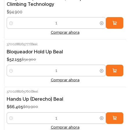
Climbing Technology
$94.900
Cantidad
Comprar ahora
3700288265777
|
Beal
-5%
Bloqueador Hold Up Beal
$52.155
$54.900
Cantidad
Comprar ahora
3700288265760
|
Beal
-5%
Hands Up (Derecho) Beal
$66.405
$69.900
Cantidad
Comprar ahora