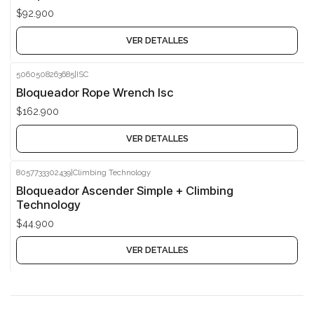
$92.900
VER DETALLES
5060508263685
|
ISC
Agotado
Bloqueador Rope Wrench Isc
$162.900
VER DETALLES
8057733302439
|
Climbing Technology
Agotado
Bloqueador Ascender Simple + Climbing
Technology
$44.900
VER DETALLES