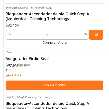
8056734832549
|
Climbing Technology
Bloqueador-Ascendedor de pie Quick Step A
(Izquierdo) - Climbing Technology
$82.900
Cantidad
Comprar ahora
|
Beal
-5%
Asegurador Birdie Beal
$87.305
$91.900
5.0
VER OPCIONES
8056734832532
|
Climbing Technology
Bloqueador-Ascendedor de pie Quick Step A
(derecho) - Climbing Technology