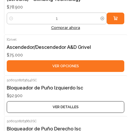
$78.900
Cantidad
Comprar ahora
|
Grivel
Ascendedor/Descendedor A&D Grivel
$75.000
VER OPCIONES
5060508263654
|
ISC
Agotado
Bloqueador de Puño Izquierdo Isc
$92.900
VER DETALLES
5060508263661
|
ISC
Agotado
Bloqueador de Puño Derecho Isc