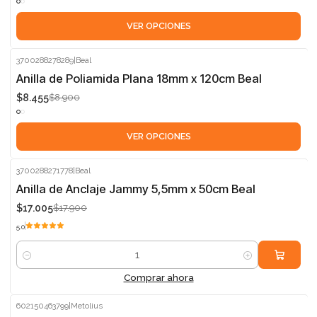
VER OPCIONES
3700288278289
|
Beal
-5%
Anilla de Poliamida Plana 18mm x 120cm Beal
$8.455
$8.900
VER OPCIONES
3700288271778
|
Beal
-5%
Anilla de Anclaje Jammy 5,5mm x 50cm Beal
$17.005
$17.900
5.0
Cantidad
Comprar ahora
602150463799
|
Metolius