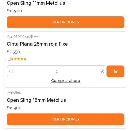
Open Sling 11mm Metolius
$12.900
VER OPCIONES
8436020005343
|
Fixe
Cinta Plana 25mm roja Fixe
$2.550
5.0
Cantidad
Comprar ahora
|
Metolius
Open Sling 18mm Metolius
$11.900
VER OPCIONES