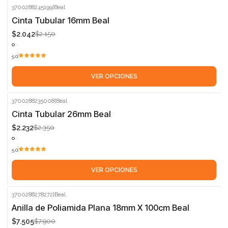
3700288245199
|
Beal
-5%
Cinta Tubular 16mm Beal
$2.042
$2.150
5.0
VER OPCIONES
3700288235008
|
Beal
-5%
Cinta Tubular 26mm Beal
$2.232
$2.350
5.0
VER OPCIONES
3700288278272
|
Beal
-5%
Anilla de Poliamida Plana 18mm X 100cm Beal
$7.505
$7.900