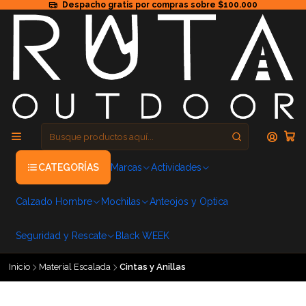
Despacho gratis por compras sobre $100.000
CATEGORÍAS
Marcas
Actividades
Calzado Hombre
Mochilas
Anteojos y Optica
Seguridad y Rescate
Black WEEK
Inicio
Material Escalada
Cintas y Anillas