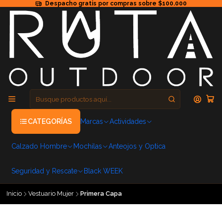
Despacho gratis por compras sobre $100.000
CATEGORÍAS
Marcas
Actividades
Calzado Hombre
Mochilas
Anteojos y Optica
Seguridad y Rescate
Black WEEK
Inicio
Vestuario Mujer
Primera Capa