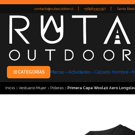
|
|
contacto@rutaoutdoor.cl
+56963353397
Santa Beatr
CATEGORÍAS
Marcas
Actividades
Calzado Hombre
M
Inicio
Vestuario Mujer
Poleras
Primera Capa Wool40 Aero Longslee