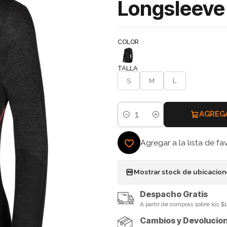
Longsleeve 
COLOR
TALLA
S
M
L
AGREG
Cantidad
Agregar a la lista de fa
Mostrar stock de ubicacio
Despacho Gratis
A partir de compras sobre los 
Cambios y Devolucio