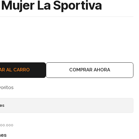
Mujer La Sportiva
AR AL CARRO
COMPRAR AHORA
voritos
nes
$100.000
nes