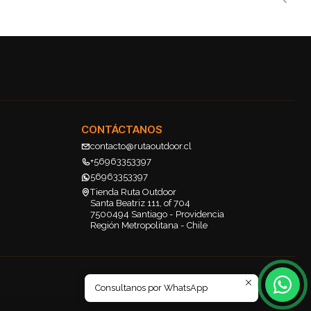
CONTÁCTANOS
contacto@rutaoutdoor.cl
+56963353397
56963353397
Tienda Ruta Outdoor
Santa Beatriz 111, of 704
7500494 Santiago - Providencia
Región Metropolitana - Chile
Consultanos por WhatsApp