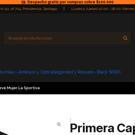
Despacho gratis por compras sobre $100.000
|
iz 111, of 704, Providencia, Santiago,
Lunes a Jueves 10:00 - 18:00 Viernes
Providencia
Domingo: Cerra
ochilas
Anteojos y Optica
Seguridad y Rescate
Black WEEK
ve Mujer La Sportiva
|
Primera Ca