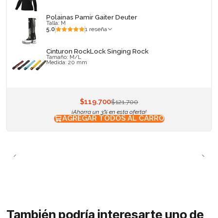
Polainas Pamir Gaiter Deuter
Talla: M
5.0
1 reseña
Cinturon RockLock Singing Rock
Tamaño: M/L
Medida: 20 mm
$119.700
$121.700
¡Ahorra un 3% en esta oferta!
AGREGAR TODOS AL CARRO
También podría interesarte uno de