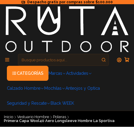
Despacho gratis por compras sobre $100.000
CATEGORÍAS
Marcas
Actividades
Calzado Hombre
Mochilas
Anteojos y Optica
Seguridad y Rescate
Black WEEK
Inicio
Vestuario Hombre
Poleras
Primera Capa Wool40 Aero Longsleeve Hombre La Sportiva