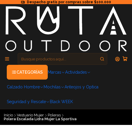
Despacho gratis por compras sobre $100.000
CATEGORÍAS
Marcas
Actividades
Calzado Hombre
Mochilas
Anteojos y Optica
Seguridad y Rescate
Black WEEK
Inicio
Vestuario Mujer
Poleras
Polera Escalada Lidra Mujer La Sportiva