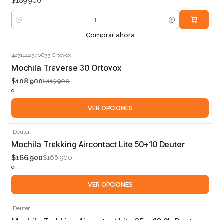
$189.900
Cantidad
Comprar ahora
4251422570855
|
Ortovox
-6%
Mochila Traverse 30 Ortovox
$108.900
$115.900
VER OPCIONES
|
Deuter
-5%
Mochila Trekking Aircontact Lite 50+10 Deuter
$166.900
$166.900
VER OPCIONES
|
Deuter
-10%