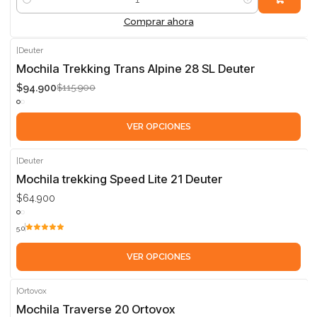
Cantidad
Comprar ahora
|
Deuter
-18%
Mochila Trekking Trans Alpine 28 SL Deuter
$94.900
$115.900
VER OPCIONES
|
Deuter
Mochila trekking Speed Lite 21 Deuter
$64.900
5.0
VER OPCIONES
|
Ortovox
-15%
Mochila Traverse 20 Ortovox