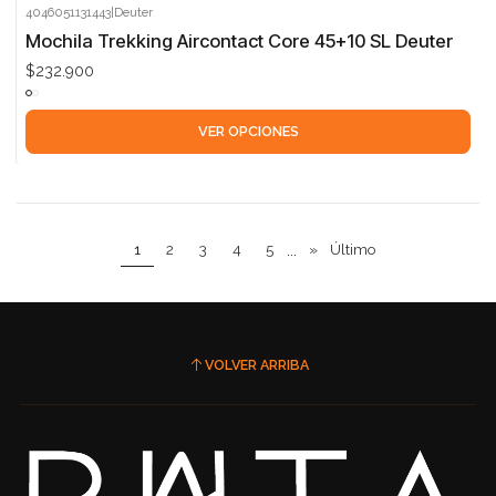
4046051131443
|
Deuter
Mochila Trekking Aircontact Core 45+10 SL Deuter
$232.900
VER OPCIONES
1
2
3
4
5
...
»
Último
VOLVER ARRIBA