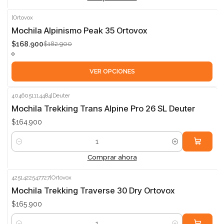
|
Ortovox
-8%
Mochila Alpinismo Peak 35 Ortovox
$168.900
$182.900
VER OPCIONES
4046051114484
|
Deuter
Mochila Trekking Trans Alpine Pro 26 SL Deuter
$164.900
Cantidad
Comprar ahora
4251422547727
|
Ortovox
Mochila Trekking Traverse 30 Dry Ortovox
$165.900