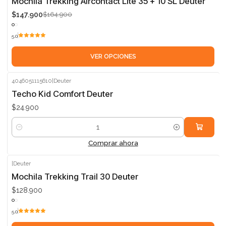
Mochila Trekking Aircontact Lite 35 + 10 SL Deuter
$147.900
$164.900
5.0
VER OPCIONES
4046051115610
|
Deuter
Techo Kid Comfort Deuter
$24.900
Cantidad
Comprar ahora
|
Deuter
Mochila Trekking Trail 30 Deuter
$128.900
5.0