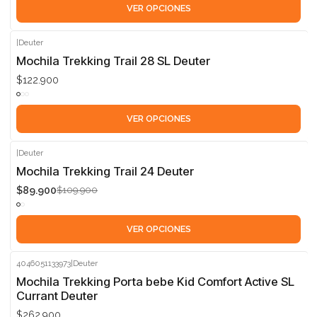
VER OPCIONES
|
Deuter
Mochila Trekking Trail 28 SL Deuter
$122.900
VER OPCIONES
|
Deuter
-18%
Mochila Trekking Trail 24 Deuter
$89.900
$109.900
VER OPCIONES
4046051133973
|
Deuter
Mochila Trekking Porta bebe Kid Comfort Active SL
Currant Deuter
$262.900