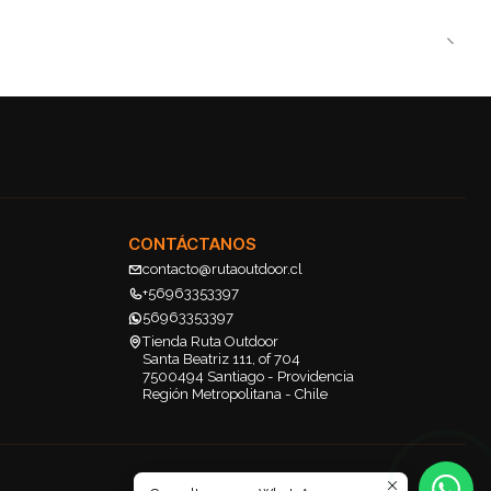
CONTÁCTANOS
contacto@rutaoutdoor.cl
+56963353397
56963353397
Tienda Ruta Outdoor
Santa Beatriz 111, of 704
7500494 Santiago - Providencia
Región Metropolitana - Chile