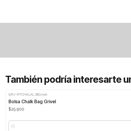
También podría interesarte u
GRV-RTCHALKL.B
|
Grivel
Bolsa Chalk Bag Grivel
$25.900
Cantidad