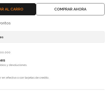
AR AL CARRO
COMPRAR AHORA
voritos
nes
$100.000
nes
mbios y devoluciones.
en efectivo o con tarjetas de credito.