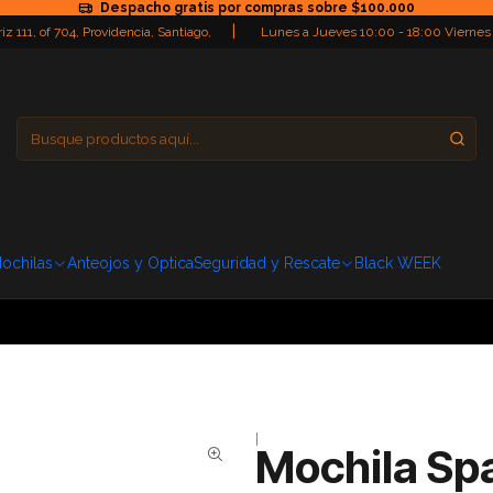
Despacho gratis por compras sobre $100.000
|
iz 111, of 704, Providencia, Santiago,
Lunes a Jueves 10:00 - 18:00 Viernes
Providencia
Domingo: Cerra
ochilas
Anteojos y Optica
Seguridad y Rescate
Black WEEK
|
Mochila Spa