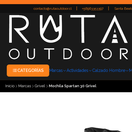
|
|
contacto@rutaoutdoor.cl
+56963353397
Santa Beatr
CATEGORÍAS
Marcas
Actividades
Calzado Hombre
M
Inicio
Marcas
Grivel
Mochila Spartan 30 Grivel