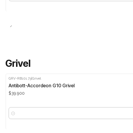
Grivel
GRV-RB101.73
|
Grivel
Antibott-Accordeon G10 Grivel
$39.900
Cantidad