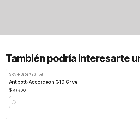
También podría interesarte u
GRV-RB101.73
|
Grivel
Antibott-Accordeon G10 Grivel
$39.900
Cantidad