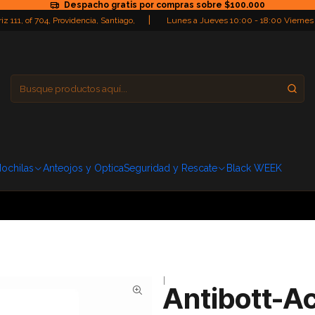
Despacho gratis por compras sobre $100.000
|
iz 111, of 704, Providencia, Santiago,
Lunes a Jueves 10:00 - 18:00 Viernes
Providencia
Domingo: Cerra
ochilas
Anteojos y Optica
Seguridad y Rescate
Black WEEK
|
Antibott-A