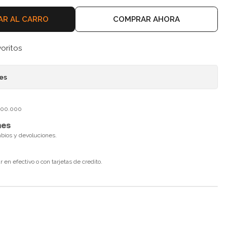
AR AL CARRO
COMPRAR AHORA
voritos
nes
$100.000
nes
mbios y devoluciones.
en efectivo o con tarjetas de credito.