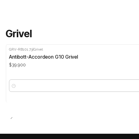
Grivel
GRV-RB101.73
|
Grivel
Antibott-Accordeon G10 Grivel
$39.900
Cantidad