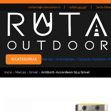
|
|
contacto@rutaoutdoor.cl
+56963353397
Santa Beatr
CATEGORÍAS
Marcas
Actividades
Calzado Hombre
M
Inicio
Marcas
Grivel
Antibott-Accordeon G14 Grivel