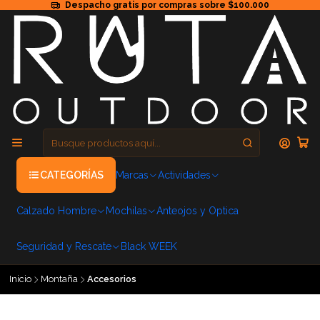
Despacho gratis por compras sobre $100.000
CATEGORÍAS
Marcas
Actividades
Calzado Hombre
Mochilas
Anteojos y Optica
Seguridad y Rescate
Black WEEK
Inicio
Montaña
Accesorios