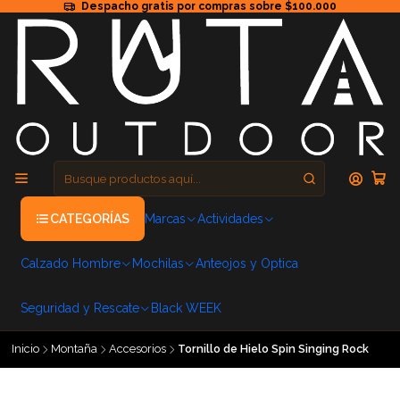
Despacho gratis por compras sobre $100.000
CATEGORÍAS
Marcas
Actividades
Calzado Hombre
Mochilas
Anteojos y Optica
Seguridad y Rescate
Black WEEK
Inicio
Montaña
Accesorios
Tornillo de Hielo Spin Singing Rock