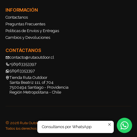
INFORMACIÓN
Contactanos
Preguntas Frecuentes
Políticas de Envíos y Entregas
Cambios y Devoluciones
CONTÁCTANOS
contacto@rutaoutdoor.cl
+56963353397
56963353397
Tienda Ruta Outdoor
Santa Beatriz 111, of 704
7500494 Santiago - Providencia
Región Metropolitana - Chile
2026 Ruta Outdoor.
Consultanos por WhatsApp
Todos los derechos reservados.
Desarrollado por Jumpseller
.