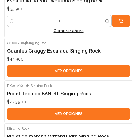
Escalerilla Jacob Dyneema Singing Rock
$55.900
Cantidad
Comprar ahora
C0082YB04
|
Singing Rock
Guantes Craggy Escalada Singing Rock
$44.900
VER OPCIONES
RK003YX00H
|
Singing Rock
Piolet Tecnico BANDIT Singing Rock
$275.900
VER OPCIONES
|
Singing Rock
Piolet de marcha Wizard Ligth Singing Rock