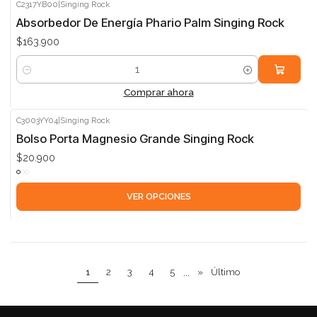
C2317YB00
|
Singing Rock
Absorbedor De Energía Phario Palm Singing Rock
$163.900
Cantidad
Comprar ahora
C3003YY04
|
Singing Rock
Bolso Porta Magnesio Grande Singing Rock
$20.900
VER OPCIONES
1
2
3
4
5
...
»
Último