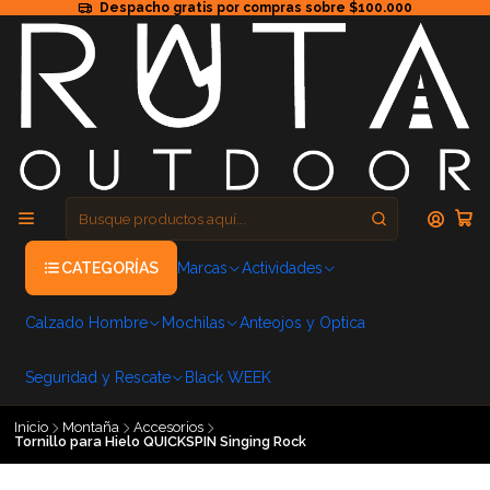
Despacho gratis por compras sobre $100.000
CATEGORÍAS
Marcas
Actividades
Calzado Hombre
Mochilas
Anteojos y Optica
Seguridad y Rescate
Black WEEK
Inicio
Montaña
Accesorios
Tornillo para Hielo QUICKSPIN Singing Rock