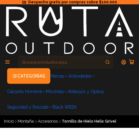
Despacho gratis por compras sobre $100.000
CATEGORÍAS
Marcas
Actividades
Calzado Hombre
Mochilas
Anteojos y Optica
Seguridad y Rescate
Black WEEK
Inicio
Montaña
Accesorios
Tornillo de Hielo Helix Grivel