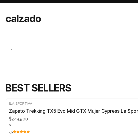
calzado
HOMBRE
MUJER
TRAIL RUNNING
BEST SELLERS
|
LA SPORTIVA
Zapato Trekking TX5 Evo Mid GTX Mujer Cypress La Spor
$249.900
5.0