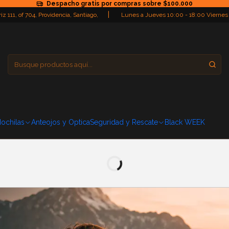
Despacho gratis por compras sobre $100.000
|
iz 111, of 704, Providencia, Santiago,
Lunes a Jueves 10:00 - 18:00 Viernes
Providencia
Domingo: Cerra
ochilas
Anteojos y Optica
Seguridad y Rescate
Black WEEK