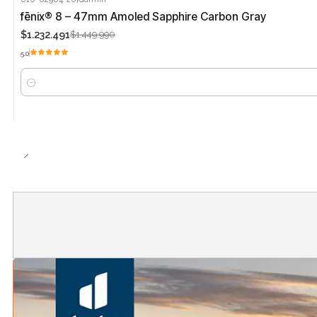
-15%
fēnix® 8 – 47mm Amoled Sapphire Carbon Gray
$1.232.491
$1.449.990
5.0
Cantidad