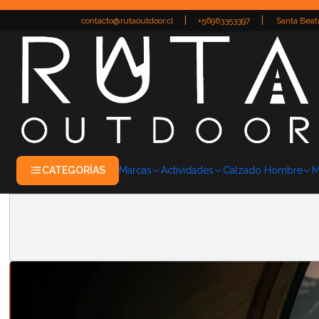
|
|
contacto@rutaoutdoor.cl
+56963353397
Santa Beatr
CATEGORÍAS
Marcas
Actividades
Calzado Hombre
M