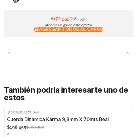
$172.555
$181.550
¡Ahorra un 5% en esta oferta!
AGREGAR TODOS AL CARRO
También podría interesarte uno de
estos
3700288281272
|
Beal
-5%
Cuerda Dinamica Karma 9,8mm X 70mts Beal
$198.455
$208.900