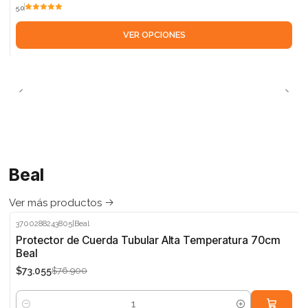
5.0
VER OPCIONES
Beal
Ver más productos
3700288243805
|
Beal
-5%
Protector de Cuerda Tubular Alta Temperatura 70cm
Beal
$73.055
$76.900