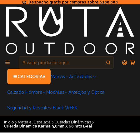
Despacho gratis por compras sobre $100.000
CATEGORÍAS
Marcas
Actividades
Calzado Hombre
Mochilas
Anteojos y Optica
Seguridad y Rescate
Black WEEK
Inicio
Material Escalada
Cuerdas Dinámicas
Cuerda Dinamica Karma 9,8mm X 60 mts Beal