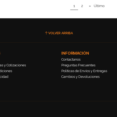
1
2
»
Último
VOLVER ARRIBA
S
INFORMACIÓN
Contactanos
s y Cotizaciones
Preguntas Frecuentes
diciones
Políticas de Envíos y Entregas
acidad
Cambios y Devoluciones