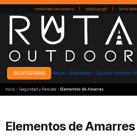
|
|
contacto@rutaoutdoor.cl
+56963353397
Santa Beatr
CATEGORÍAS
Marcas
Actividades
Calzado Hombre
M
Inicio
Seguridad y Rescate
Elementos de Amarres
Elementos de Amarres