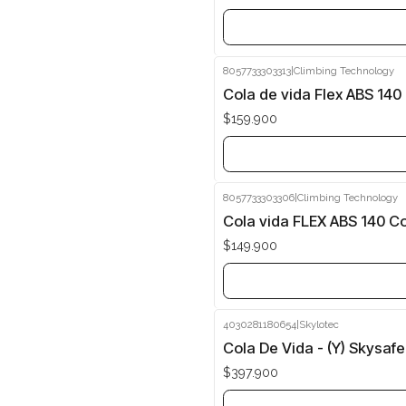
8057733303313
|
Climbing Technology
Agotado
Cola de vida Flex ABS 140
$159.900
8057733303306
|
Climbing Technology
Agotado
Cola vida FLEX ABS 140 C
$149.900
4030281180654
|
Skylotec
Agotado
Cola De Vida - (Y) Skysafe
$397.900