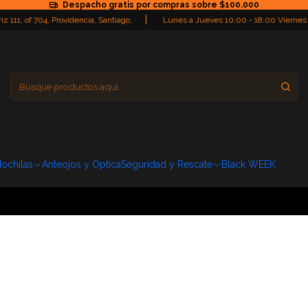
Despacho gratis por compras sobre $100.000
|
iz 111, of 704, Providencia, Santiago,
Lunes a Jueves 10:00 - 18:00 Viernes
Providencia
Domingo: Cerra
ochilas
Anteojos y Optica
Seguridad y Rescate
Black WEEK