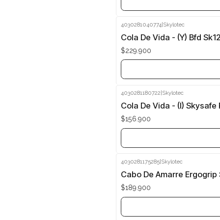
4030281040774
|
Skylotec
Agotado
Cola De Vida - (Y) Bfd Sk1
$229.900
4030281180722
|
Skylotec
Agotado
Cola De Vida - (I) Skysafe
$156.900
4030281175285
|
Skylotec
Agotado
Cabo De Amarre Ergogrip S
$189.900