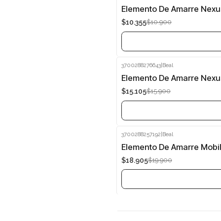
-5%
Elemento De Amarre Nexu
$10.355
$10.900
Agotado
3700288276643
|
Beal
-5%
Elemento De Amarre Nexu
$15.105
$15.900
Agotado
3700288257192
|
Beal
-5%
Elemento De Amarre Mobi
$18.905
$19.900
Agotado