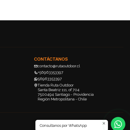
CONTÁCTANOS
contacto@rutaoutdoor.cl
+56963353397
56963353397
Tienda Ruta Outdoor
Santa Beatriz 111, of 704
7500494 Santiago - Providencia
Región Metropolitana - Chile
Consultanos por WhatsApp