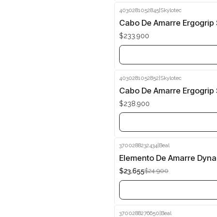
4030281052845
|
Skylotec
Agotado
Cabo De Amarre Ergogrip S
$233.900
4030281052852
|
Skylotec
Agotado
Cabo De Amarre Ergogrip S
$238.900
3700288232434
|
Beal
-5%
Elemento De Amarre Dyna
$23.655
$24.900
Agotado
3700288276650
|
Beal