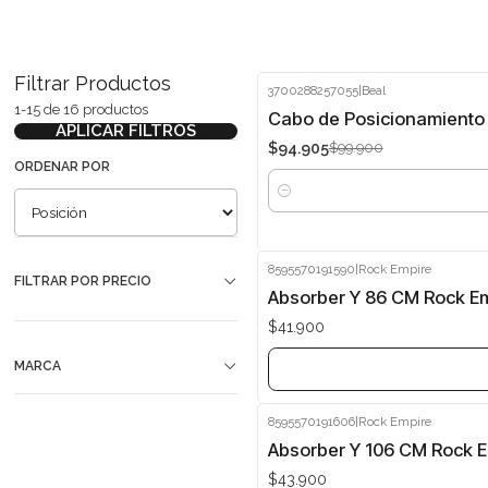
Filtrar Productos
3700288257055
|
Beal
1-15 de 16 productos
-5%
Cabo de Posicionamiento r
APLICAR FILTROS
$94.905
$99.900
ORDENAR POR
Cantidad
8595570191590
|
Rock Empire
FILTRAR POR PRECIO
Agotado
Absorber Y 86 CM Rock E
$41.900
MARCA
8595570191606
|
Rock Empire
Agotado
Absorber Y 106 CM Rock 
$43.900