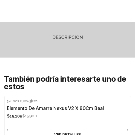
DESCRIPCIÓN
También podría interesarte uno de
estos
3700288276643
|
Beal
-5%
Elemento De Amarre Nexus V2 X 80Cm Beal
$15.105
$15.900
Agotado
VER DETALLES