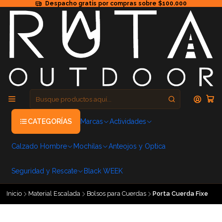
Despacho gratis por compras sobre $100.000
CATEGORÍAS
Marcas
Actividades
Calzado Hombre
Mochilas
Anteojos y Optica
Seguridad y Rescate
Black WEEK
Inicio
Material Escalada
Bolsos para Cuerdas
Porta Cuerda Fixe