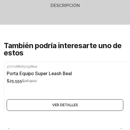
DESCRIPCIÓN
También podría interesarte uno de
estos
3700288265753
|
Beal
-5%
Porta Equipo Super Leash Beal
$25.555
$26.900
Agotado
VER DETALLES