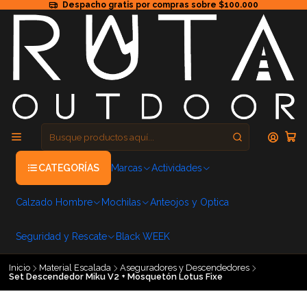
Despacho gratis por compras sobre $100.000
CATEGORÍAS
Marcas
Actividades
Calzado Hombre
Mochilas
Anteojos y Optica
Seguridad y Rescate
Black WEEK
Inicio
Material Escalada
Aseguradores y Descendedores
Set Descendedor Miku V2 + Mosquetón Lotus Fixe